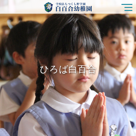
園の特色
白百合幼稚園の生活
ひろば白百合
入園をご検討の方
ひろば白百合
未就園児クラス
在園の皆様
新着情報