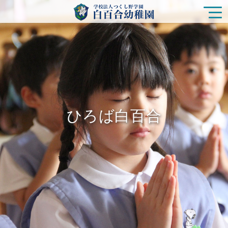
園の特色
白百合幼稚園の生活
ひろば白百合
入園をご検討の方
ひろば白百合
未就園児クラス
在園の皆様
新着情報