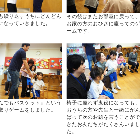
も繰り返すうちにどんどん
その後はまたお部屋に戻って
になっていきました。
お家の方のおひざに座っての
ームです。
んでもバスケット』という
椅子に座れず鬼役になっても
取りゲームをしました。
おうちの方や先生と一緒にが
ばって次のお題を言うことが
きたお友だちがたくさんいま
た。