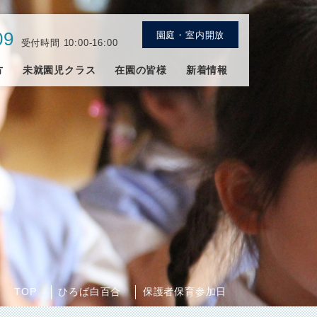
09
園庭・室内開放
受付時間 10:00-16:00
方
未就園児クラス
在園の皆様
新着情報
TOP
ひろば白百合
保護者保育参加日