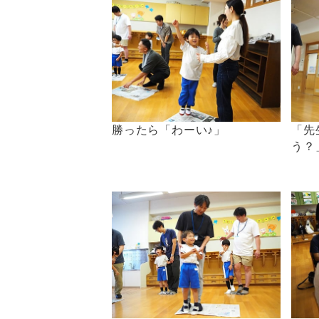
勝ったら「わーい♪」
「先
う？