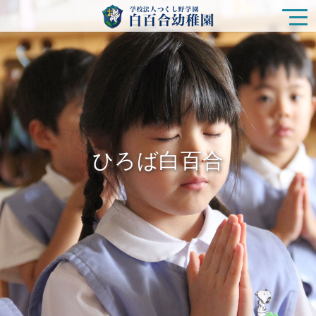
園の特色
白百合幼稚園の生活
ひろば白百合
入園をご検討の方
ひろば白百合
未就園児クラス
在園の皆様
新着情報