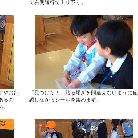
て右側通行で上り下り。
下やお部
「見つけた！」貼る場所を間違えないように確
あるの
認しながらシールを集めます。
ち。