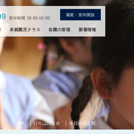
09
園庭・室内開放
受付時間 10:00-16:00
方
未就園児クラス
在園の皆様
新着情報
TOP
ひろば白百合
今日の主活動