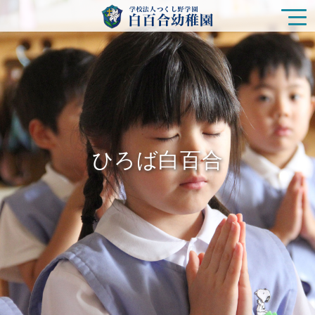
園の特色
白百合幼稚園の生活
ひろば白百合
入園をご検討の方
ひろば白百合
未就園児クラス
在園の皆様
新着情報