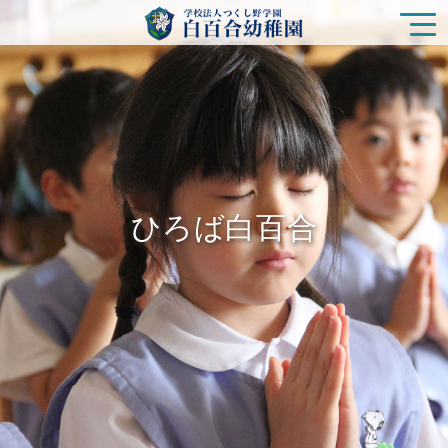
園の特色
白百合幼稚園の生活
ひろば白百合
入園をご検討の方
ひろば白百合
未就園児クラス
在園の皆様
新着情報