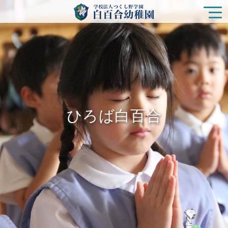
園の特色
白百合幼稚園の生活
ひろば白百合
入園をご検討の方
ひろば白百合
未就園児クラス
在園の皆様
新着情報