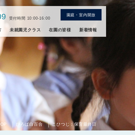
09
園庭・室内開放
受付時間 10:00-16:00
方
未就園児クラス
在園の皆様
新着情報
TOP
ひろば白百合
こひつじ：保育最終日