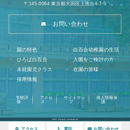
〒145-0064 東京都大田区上池台4-7-5
お問い合わせ
園の特色
白百合幼稚園の生活
ひろば白百合
入園をご検討の方
未就園児クラス
在園の皆様
採用情報
学校評
アクセ
サイトマッ
個人情報保
価
ス
プ
護
©2022 Shirayuri Kindergarten
アクセス
電話
お問い合わせ