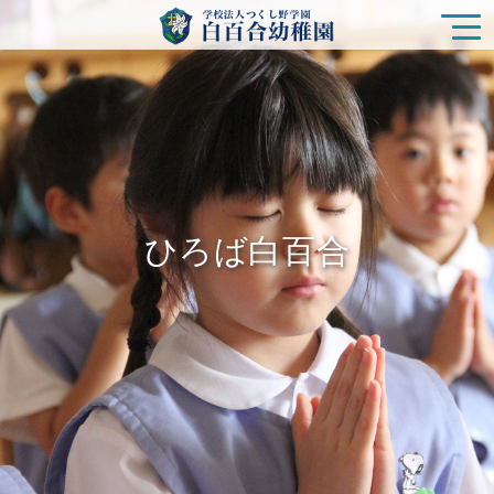
園の特色
白百合幼稚園の生活
ひろば白百合
入園をご検討の方
ひろば白百合
未就園児クラス
在園の皆様
新着情報