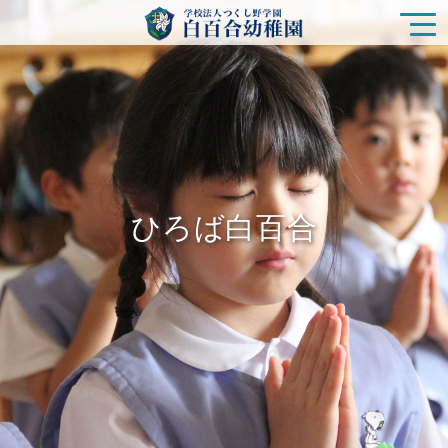
園の特色
白百合幼稚園の生活
ひろば白百合
入園をご検討の方
ひろば白百合
未就園児クラス
在園の皆様
新着情報