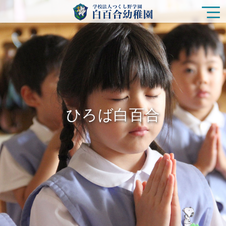
園の特色
白百合幼稚園の生活
ひろば白百合
入園をご検討の方
ひろば白百合
未就園児クラス
在園の皆様
新着情報