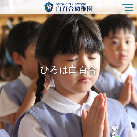
園の特色
白百合幼稚園の生活
ひろば白百合
入園をご検討の方
ひろば白百合
未就園児クラス
在園の皆様
新着情報