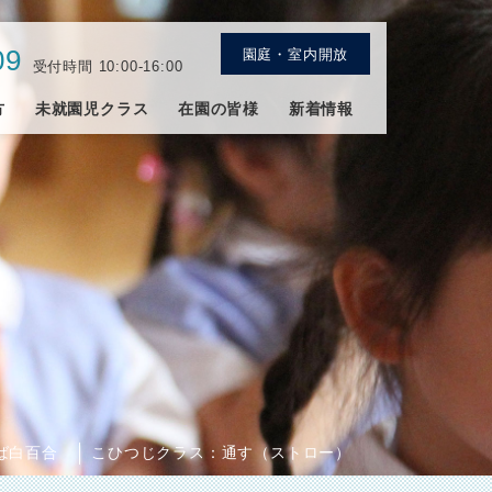
09
園庭・室内開放
受付時間 10:00-16:00
方
未就園児クラス
在園の皆様
新着情報
ば白百合
こひつじクラス：通す（ストロー）