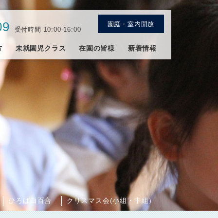
09
園庭・室内開放
受付時間 10:00-16:00
方
未就園児クラス
在園の皆様
新着情報
ひろば白百合
クリスマス会(小組・中組）