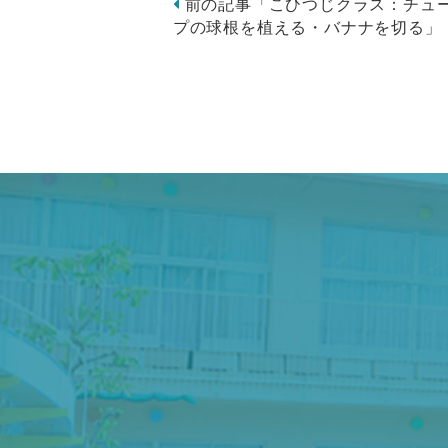
前の記事「こひつじクラス：チュ
プの球根を植える・バナナを切る」