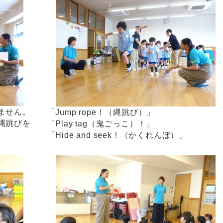
ません。
「Jump rope！（縄跳び）」
縄跳びを
「Play tag（鬼ごっこ）！」
「Hide and seek！（かくれんぼ）」