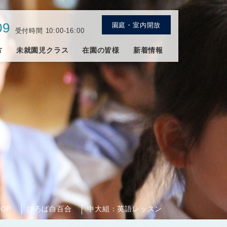
09
園庭・室内開放
受付時間 10:00-16:00
方
未就園児クラス
在園の皆様
新着情報
TOP
ひろば白百合
中大組：英語レッスン