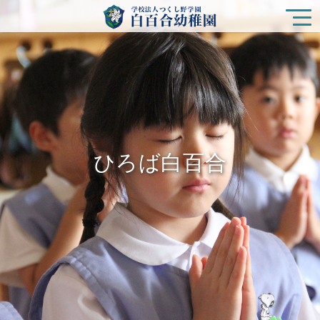
園の特色
白百合幼稚園の生活
ひろば白百合
入園をご検討の方
ひろば白百合
未就園児クラス
在園の皆様
新着情報