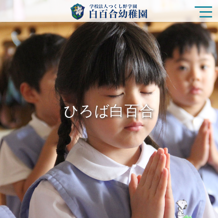
園の特色
白百合幼稚園の生活
ひろば白百合
入園をご検討の方
ひろば白百合
未就園児クラス
在園の皆様
新着情報