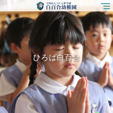
園の特色
白百合幼稚園の生活
ひろば白百合
入園をご検討の方
ひろば白百合
未就園児クラス
在園の皆様
新着情報