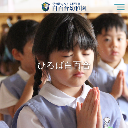
園の特色
白百合幼稚園の生活
ひろば白百合
入園をご検討の方
ひろば白百合
未就園児クラス
在園の皆様
新着情報